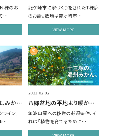
たＮ様のお
龍ケ崎市に家づくりをされたT様邸
て…
のお話。敷地は龍ヶ崎市…
VIEW MORE
2021.02.02
石岡市の果樹園では、みかんはりんごより標……
八郷盆地の平地より暖かい、十三塚果樹団地
ツライン」
筑波山麓への移住の必須条件、そ
ほ…
れは「植物を育てるために…
VIEW MORE