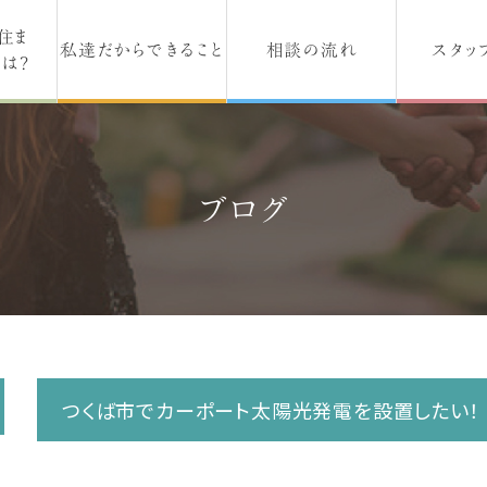
住ま
私達だからできること
相談の流れ
スタッ
は？
ブログ
つくば市でカーポート太陽光発電を設置したい！