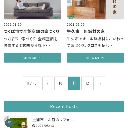
2021.01.10
2021.01.09
つくば市で全館空調の家づくり
牛久市 無垢材の家
つくば市で家づくり！全館空調を
牛久市でオール無垢材にこだわっ
設置すると玄関から廊下・…
て家づくり。クロスも使わ…
VIEW MORE
VIEW MORE
11 / 16
«
10
11
12
»
Recent Posts
土浦市 お庭のリフォー...
2021/05/13