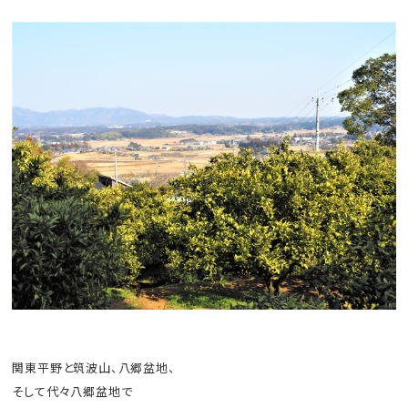
関東平野と筑波山、八郷盆地、
そして代々八郷盆地で