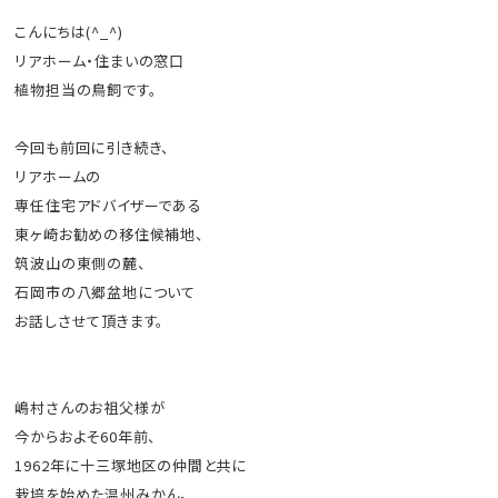
こんにちは(^_^)
リアホーム・住まいの窓口
植物担当の鳥飼です。
今回も前回に引き続き、
リアホームの
専任住宅アドバイザーである
東ヶ崎お勧めの移住候補地、
筑波山の東側の麓、
石岡市の八郷盆地について
お話しさせて頂きます。
嶋村さんのお祖父様が
今からおよそ60年前、
1962年に十三塚地区の仲間と共に
栽培を始めた温州みかん。