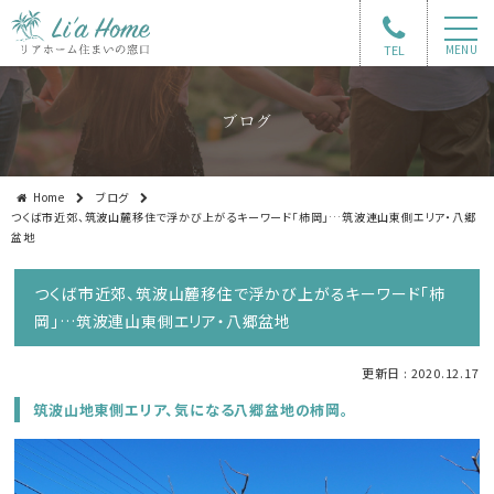
TEL
MENU
ブログ
Home
ブログ
つくば市近郊、筑波山麓移住で浮かび上がるキーワード「柿岡」…筑波連山東側エリア・八郷
盆地
つくば市近郊、筑波山麓移住で浮かび上がるキーワード「柿
岡」…筑波連山東側エリア・八郷盆地
更新日 : 2020.12.17
筑波山地東側エリア、気になる八郷盆地の柿岡。