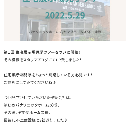
第1回 住宅展示場見学ツアーをついに開催！
その模様をスタッフブログにてUP致しました！
住宅展示場見学をちょっと躊躇している方必見です！
ご参考にしてみてくださいね♪
今回見学させていただいた建築会社は、
はじめ
パナソニックホームズ
様、
その後、
ヤマダホームズ
様、
最後に
不二建設
様と3社巡りました♪